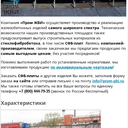
Компания
«Пром ЖБИ»
осуществляет производство и реализацию
железобетонных изделий
самого широкого спектра
. Технические
возможности наших производственных площадок также
предусматривает выпуск строительных материалов из
стеклофибробетона
, в том числе
СФБ-плит
. Являясь
компанией-
производителем
, своим заказчикам мы предлагаем продукцию по
самым выгодным ценам
, без участия посредников!
Помимо выполнения работ по установленным нормативам, мы
изготавливаем продукцию
по индивидуальным чертежам
!
Заказать
СФБ-плиты
и другие изделия Вы можете, заполнив форму
заказа
на сайте
или отправив письмо с на почту
info@prom-gbi.ru
.
Мы также готовы ответить на все Ваши вопросы по единому
телефону
+7 (800) 444-79-35
(звонок по России бесплатный).
Характеристики