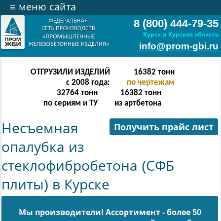
≡
меню сайта
8 (800) 444-79-35
Курск и Курская область
info@prom-gbi.ru
ОТГРУЗИЛИ ИЗДЕЛИЙ
65534
тонн
с 2008 года:
по чертежам
131068
тонн
65534
тонн
по сериям и ТУ
из артбетона
Несъемная
Получить прайс лист
опалубка из
стеклофибробетона (СФБ
плиты) в Курске
Мы производители! Ассортимент - более 50