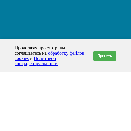
Продолжая просмотр, вы
соглашаетесь на
обработку файлов
Принять
cookies
и
Политикой
конфиденциальности
.
+7(800)444-79-35
звонок по России бесплатный
+7 (812) 565-17-28
ООО "ЖБИ и Архитектура" © 2008-2026
Курск и Курская область
info@prom-gbi.ru
kursk.prom-gbi.ru