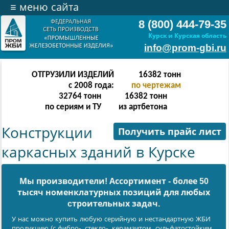
≡
меню сайта
8 (800) 444-79-35
Курск и Курская область
info@prom-gbi.ru
ОТГРУЗИЛИ ИЗДЕЛИЙ
32766
тонн
с 2008 года:
по чертежам
65532
тонн
32766
тонн
по сериям и ТУ
из артбетона
Конструкции
Получить прайс лист
каркасных зданий в Курске
Мы производители! Ассортимент - более 50
тысяч номенклатурных позиций для любых
cтроительных задач.
У нас можно купить любую серийную и нестандартную ЖБИ
продукцию (с фибро-, стекло-, керамзитом, сульфатостойким