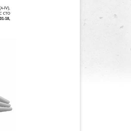
-IV),
0С СТО
01-18,