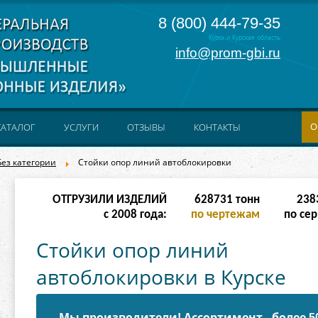
8 (800) 444-79-35
Курск и Курская область
info@prom-gbi.ru
О
КАТАЛОГ
УСЛУГИ
ОТЗЫВЫ
КОНТАКТЫ
Без категории
Стойки опор линий автоблокировки
ОТГРУЗИЛИ ИЗДЕЛИЙ
628731
тонн
238
с 2008 года:
по чертежам
по сер
Стойки опор линий
автоблокировки в Курске
Мы производители! Ассортимент - более 