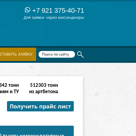
+7 921 375-40-71
Для заявок через мессенджеры
СТАВИТЬ ЗАЯВКУ
342
тонн
512303
тонн
иям и ТУ
из артбетона
Получить прайс лист
50 тысяч номенклатурных