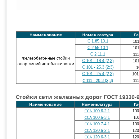
Наименование
Номенклатура
Га
C 1.85.10.1
10
C 2.55.10.1
10
C 2.11.1
11
Железобетонные стойки
C 101 - 18.4 (2;3)
10
опор линий автоблокировки
C 101 - 25.3 (2;3)
1
C 101 - 25.4 (2;3)
101
С 111 - 20.3 (2;3)
11
Стойки сети железных дорог ГОСТ 19330-
Наименование
Номенклатура
Га
ССА 100.6-2.1
100
ССА 100.6-3.1
10
ССА 100.7-4.1
100
ССА 120.6-2.1
120
ССА 120.6-3.1
120