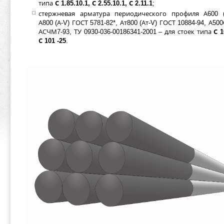
типа
С 1.85.10.1, С 2.55.10.1, С 2.11.1
;
стержневая арматура периодического профиля А600 (А
А800 (А-V) ГОСТ 5781-82*, Ат800 (Ат-V) ГОСТ 10884-94, А50
АСЧМ7-93, ТУ 0930-036-00186341-2001 – для стоек типа
С 1
С 101 -25
.