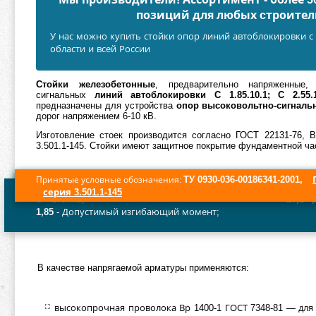
позиций для любых cтроител
У нас можно купить стойки опор линий автоблокировки с 
области и всей России
Стойки железобетонные
, предварительно напряженные, 
сигнальных
линий автоблокировки
С 1.85.10.1; С 2.55.
предназначены для устройства
опор высоковольтно-сигналь
дорог напряжением 6-10 кВ.
Изготовление стоек производится согласно ГОСТ 22131-76, 
3.501.1-145. Стойки имеют защитное покрытие фундаментной час
ТУ 0930-036-00186341-2001,
Принятые условные обозначения:
серия 3.501.1-145
C
- Стойка;
10,1
- 
1,85
- Допустимый изгибающий момент;
В качестве напрягаемой арматуры применяются:
высокопрочная проволока Вр 1400-1 ГОСТ 7348-81 — для 